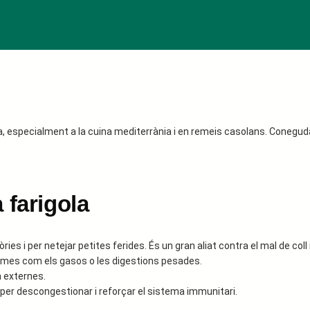
a, especialment a la cuina mediterrània i en remeis casolans. Coneguda
a farigola
ries i per netejar petites ferides. És un gran aliat contra el mal de coll i
blemes com els gasos o les digestions pesades.
 externes.
 per descongestionar i reforçar el sistema immunitari.