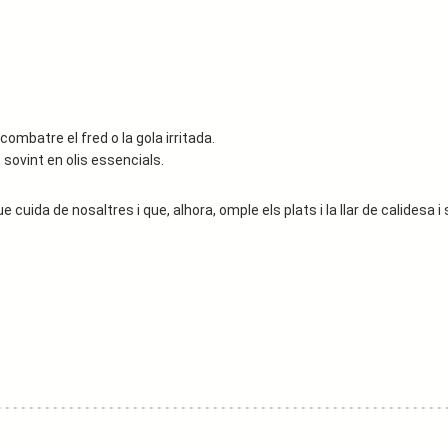
mbatre el fred o la gola irritada.
 sovint en olis essencials.
uida de nosaltres i que, alhora, omple els plats i la llar de calidesa i 