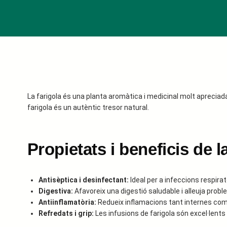
La farigola és una planta aromàtica i medicinal molt apreciad
farigola és un autèntic tresor natural.
Propietats i beneficis de l
Antisèptica i desinfectant:
Ideal per a infeccions respiratò
Digestiva:
Afavoreix una digestió saludable i alleuja pro
Antiinflamatòria:
Redueix inflamacions tant internes com
Refredats i grip:
Les infusions de farigola són excel·lents